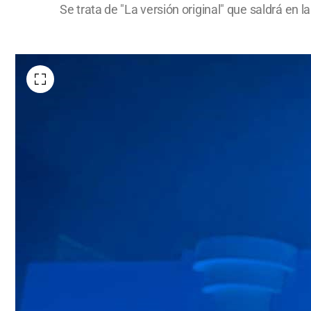
Se trata de "La versión original" que saldrá en 