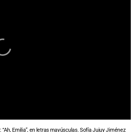
ga: “Ah, Emilia”, en letras mayúsculas. Sofía Jujuy Jiménez