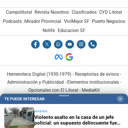
Campolitoral
Revista Nosotros
Clasificados
CYD Litoral
Podcasts
Mirador Provincial
VivíMejor SF
Puerto Negocios
Notife
Educacion SF
Hemeroteca Digital (1930-1979)
-
Receptorías de avisos
-
Administración y Publicidad
-
Elementos institucionales
-
Opcionales con El Litoral
-
MediaKit
TE PUEDE INTERESAR
✕
El Litoral es miembro de:
SUCESOS
Violento asalto en la casa de un jefe
policial: un supuesto delincuente fue