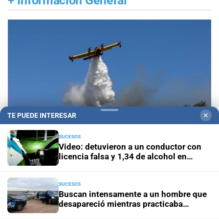
+
Información General
TE PUEDE INTERESAR
✕
SUCESOS
Video: detuvieron a un conductor con
licencia falsa y 1,34 de alcohol en
sangre
Propiedad privada y derechos
Fiscalías
ambientales cuestionan la reforma por su posible
SUCESOS
regresión en materia ambiental
Buscan intensamente a un hombre que
desapareció mientras practicaba
kitesurf en Paraje El Chaquito
El diario cumple 108 años
10 hechos que marcaron la