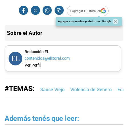
+ Agregar El Litoral en
Agregar a tus medios preferidos en Google
Sobre el Autor
Redacción EL
contenidos@ellitoral.com
Ver Perfil
#TEMAS:
Sauce Viejo
Violencia de Género
Edic
Además tenés que leer: