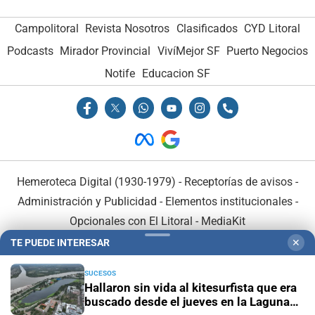
Campolitoral
Revista Nosotros
Clasificados
CYD Litoral
Podcasts
Mirador Provincial
VivíMejor SF
Puerto Negocios
Notife
Educacion SF
Hemeroteca Digital (1930-1979)
-
Receptorías de avisos
-
Administración y Publicidad
-
Elementos institucionales
-
Opcionales con El Litoral
-
MediaKit
TE PUEDE INTERESAR
✕
El Litoral es miembro de:
SUCESOS
Hallaron sin vida al kitesurfista que era
buscado desde el jueves en la Laguna