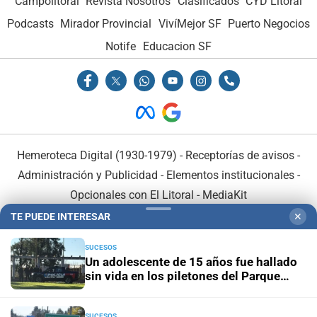
Campolitoral
Revista Nosotros
Clasificados
CYD Litoral
Podcasts
Mirador Provincial
VivíMejor SF
Puerto Negocios
Notife
Educacion SF
Hemeroteca Digital (1930-1979)
-
Receptorías de avisos
-
Administración y Publicidad
-
Elementos institucionales
-
Opcionales con El Litoral
-
MediaKit
TE PUEDE INTERESAR
✕
El Litoral es miembro de:
SUCESOS
Un adolescente de 15 años fue hallado
sin vida en los piletones del Parque
Garay
SUCESOS