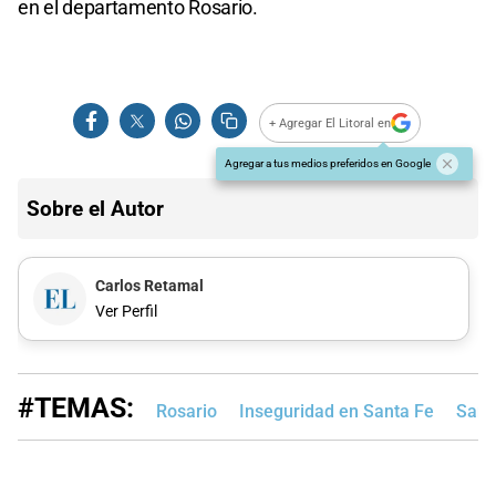
en el departamento Rosario.
+ Agregar El Litoral en
Agregar a tus medios preferidos en Google
Sobre el Autor
Carlos Retamal
Ver Perfil
#TEMAS:
Rosario
Inseguridad en Santa Fe
Sant