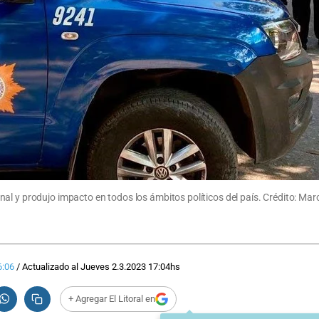
al y produjo impacto en todos los ámbitos políticos del país. Crédito: Ma
6:06
/
Actualizado al
Jueves 2.3.2023
17:04
hs
+ Agregar El Litoral en