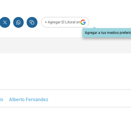
+ Agregar El Litoral en
Agregar a tus medios preferi
in
Alberto Fernández