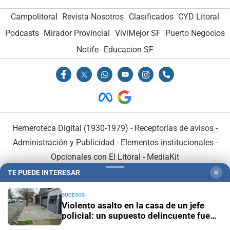
Campolitoral
Revista Nosotros
Clasificados
CYD Litoral
Podcasts
Mirador Provincial
VivíMejor SF
Puerto Negocios
Notife
Educacion SF
Hemeroteca Digital (1930-1979)
-
Receptorías de avisos
-
Administración y Publicidad
-
Elementos institucionales
-
Opcionales con El Litoral
-
MediaKit
TE PUEDE INTERESAR
✕
El Litoral es miembro de:
SUCESOS
Violento asalto en la casa de un jefe
policial: un supuesto delincuente fue
herido de bala