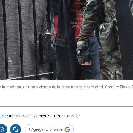
r la mañana, en una vivienda de la zona norte de la ciudad. Crédito: Flavio 
:59
/
Actualizado al
Viernes 21.10.2022
18:38
hs
+ Agregar El Litoral en