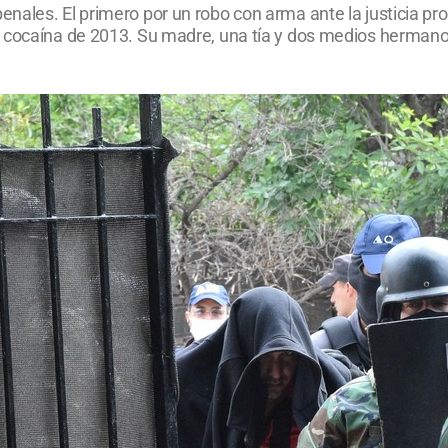
nales. El primero por un robo con arma ante la justicia pr
e cocaína de 2013. Su madre, una tía y dos medios hermano