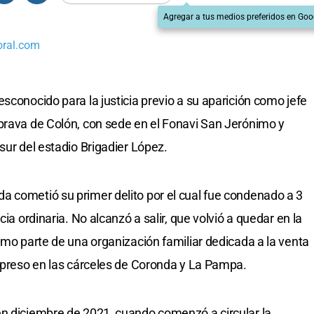
Agregar a tus medios preferidos en Goo
oral.com
sconocido para la justicia previo a su aparición como jefe
brava de Colón, con sede en el Fonavi San Jerónimo y
sur del estadio Brigadier López.
a cometió su primer delito por el cual fue condenado a 3
cia ordinaria. No alcanzó a salir, que volvió a quedar en la
omo parte de una organización familiar dedicada a la venta
r preso en las cárceles de Coronda y La Pampa.
en diciembre de 2021, cuando comenzó a circular la