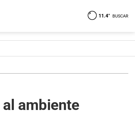
11.4°
BUSCAR
a al ambiente