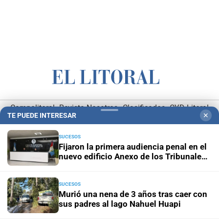
Campolitoral
Revista Nosotros
Clasificados
CYD Litoral
TE PUEDE INTERESAR
✕
Podcasts
Mirador Provincial
VivíMejor SF
Puerto Negocios
SUCESOS
Notife
Educacion SF
Fijaron la primera audiencia penal en el
nuevo edificio Anexo de los Tribunales
de Santa Fe
SUCESOS
Murió una nena de 3 años tras caer con
sus padres al lago Nahuel Huapi
Hemeroteca Digital (1930-1979)
-
Receptorías de avisos
-