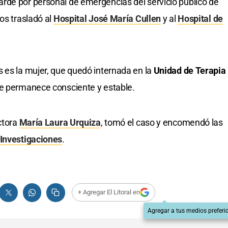
rde por personal de emergencias del servicio público de
os trasladó al
Hospital José María Cullen
y al
Hospital de
 es la mujer, que quedó internada en la
Unidad de Terapia
ue permanece consciente y estable.
ctora
María Laura Urquiza
, tomó el caso y encomendó las
 Investigaciones
.
+ Agregar El Litoral en
Agregar a tus medios preferi