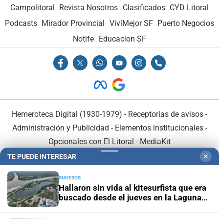
Campolitoral
Revista Nosotros
Clasificados
CYD Litoral
Podcasts
Mirador Provincial
VivíMejor SF
Puerto Negocios
Notife
Educacion SF
Hemeroteca Digital (1930-1979)
-
Receptorías de avisos
-
Administración y Publicidad
-
Elementos institucionales
-
Opcionales con El Litoral
-
MediaKit
TE PUEDE INTERESAR
✕
El Litoral es miembro de:
SUCESOS
Hallaron sin vida al kitesurfista que era
buscado desde el jueves en la Laguna
Setúbal