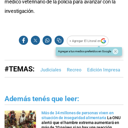
médico veterinario de la policía para avanzar con la
investigación.
+ Agregar El Litoral en
Agregar a tus medios preferidos en Google
#TEMAS:
Judiciales
Recreo
Edición Impresa
Además tenés que leer:
Más de 34 millones de personas viven en
situación de inseguridad alimentaria
La ONU
alertó que el hambre extrema aumentará en
más de 20 países si no hay una reacción