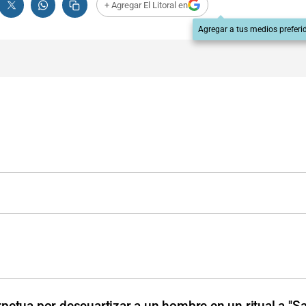
+ Agregar El Litoral en
Agregar a tus medios preferi
petua por descuartizar a un hombre en un ritual a "S