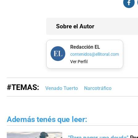
Sobre el Autor
Redacción EL
contenidos@ellitoral.com
Ver Perfil
#TEMAS:
Venado Tuerto
Narcotráfico
Además tenés que leer:
"Para pagar una deuda"
Per