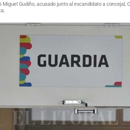
 Miguel Gudiño, acusado junto al excandidato a concejal, Oct
ta.