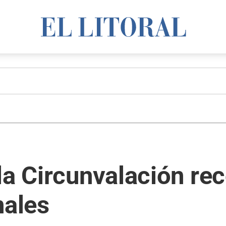
la Circunvalación re
nales