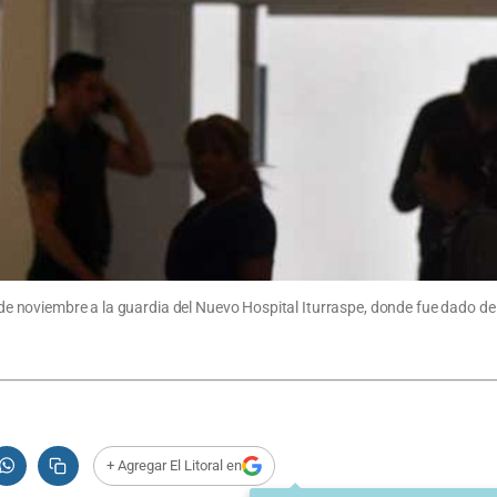
8 de noviembre a la guardia del Nuevo Hospital Iturraspe, donde fue dado de a
+ Agregar El Litoral en