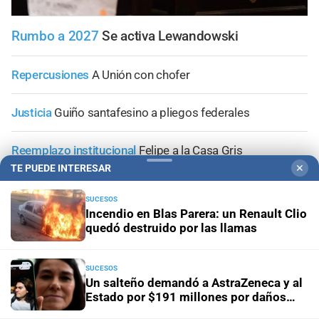
Rumbo a 2027
Se activa Lewandowski
Repercusiones
A Unión con chofer
Justicia
Guiño santafesino a pliegos federales
Reemplazo institucional
Felipe a la Casa Gris
TE PUEDE INTERESAR
✕
Modificaciones y tratamiento veloz
El Senado agregó
SUCESOS
una comisión de seguimiento y control a la ley de
Incendio en Blas Parera: un Renault Clio
emergencia hídrica
quedó destruido por las llamas
SUCESOS
Un salteño demandó a AstraZeneca y al
Estado por $191 millones por daños
+
Área Metropolitana
que atribuye a la vacuna contra el Covid