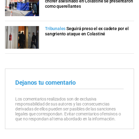
chofer asesinado en Colastiné se presentaron
como querellantes
Tribunales
Seguirá preso el ex cadete por el
sangriento ataque en Colastiné
Dejanos tu comentario
Los comentarios realizados son de exclusiva
responsabilidad de sus autores y las consecuencias
derivadas de ellos pueden ser pasibles de las sanciones
legales que correspondan. Evitar comentarios ofensivos o
que no respondan al tema abordado en la información.