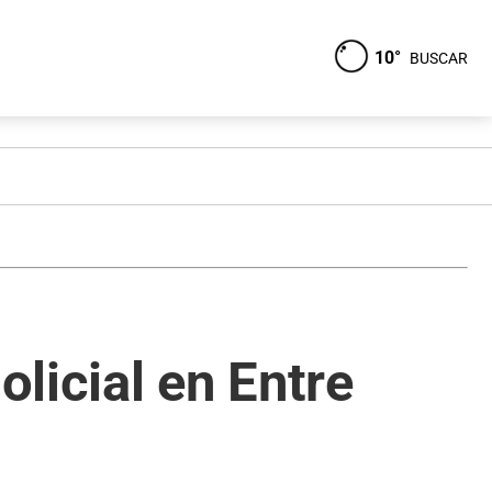
10°
BUSCAR
licial en Entre