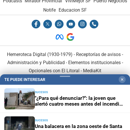
Podcasts
Mirador Provincial
VivíMejor SF
Puerto Negocios
Notife
Educacion SF
Hemeroteca Digital (1930-1979)
-
Receptorías de avisos
-
Administración y Publicidad
-
Elementos institucionales
-
Opcionales con El Litoral
-
MediaKit
TE PUEDE INTERESAR
✕
El Litoral es miembro de:
SUCESOS
"¿Para qué denunciar?": la joven que
alertó cuatro meses antes del incendio
reclama ser escuchada
SUCESOS
En Asociación con:
Una balacera en la zona oeste de Santa