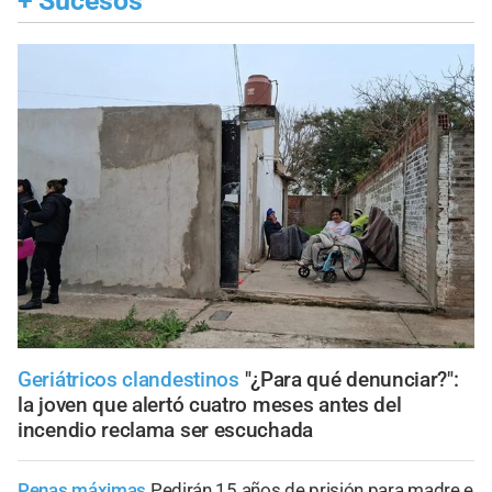
+
Sucesos
Geriátricos clandestinos
"¿Para qué denunciar?":
la joven que alertó cuatro meses antes del
incendio reclama ser escuchada
Penas máximas
Pedirán 15 años de prisión para madre e