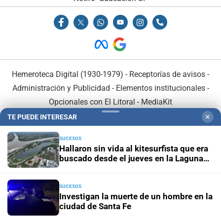
Hemeroteca Digital (1930-1979)
-
Receptorías de avisos
-
Administración y Publicidad
-
Elementos institucionales
-
Opcionales con El Litoral
-
MediaKit
TE PUEDE INTERESAR
✕
El Litoral es miembro de:
SUCESOS
Hallaron sin vida al kitesurfista que era
buscado desde el jueves en la Laguna
Setúbal
SUCESOS
En Asociación con:
Investigan la muerte de un hombre en la
ciudad de Santa Fe