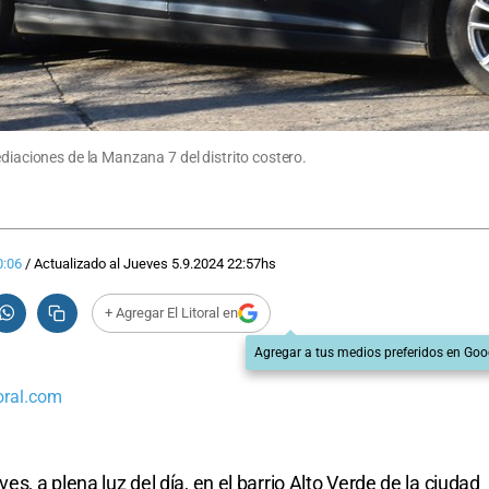
ediaciones de la Manzana 7 del distrito costero.
0:06
/
Actualizado al
Jueves 5.9.2024
22:57
hs
+ Agregar El Litoral en
Agregar a tus medios preferidos en Goo
oral.com
es, a plena luz del día, en el barrio Alto Verde de la ciudad