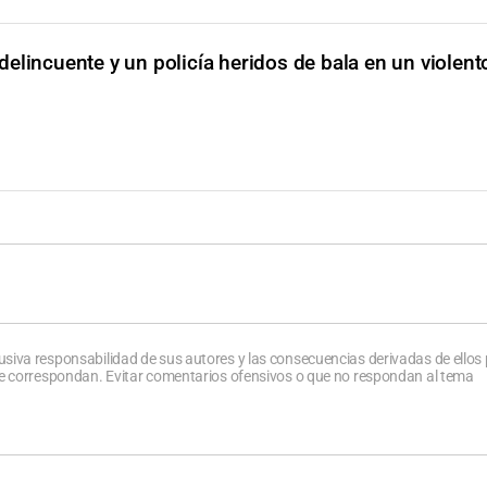
delincuente y un policía heridos de bala en un violent
usiva responsabilidad de sus autores y las consecuencias derivadas de ellos
que correspondan. Evitar comentarios ofensivos o que no respondan al tema