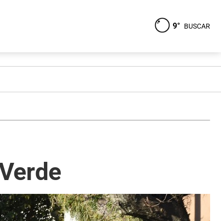
9°
BUSCAR
 Verde