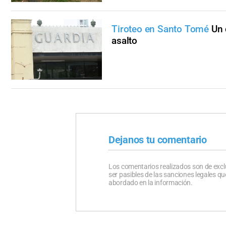
Tiroteo en Santo Tomé
Un 
asalto
Dejanos tu comentario
Los comentarios realizados son de excl
ser pasibles de las sanciones legales 
abordado en la información.