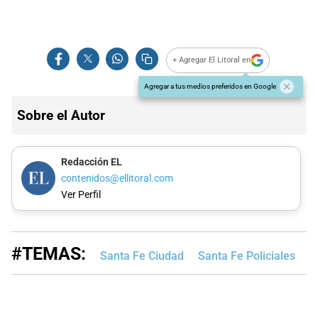
+ Agregar El Litoral en
Agregar a tus medios preferidos en Google
Sobre el Autor
Redacción EL
contenidos@ellitoral.com
Ver Perfil
#TEMAS:
Santa Fe Ciudad
Santa Fe Policiales
N