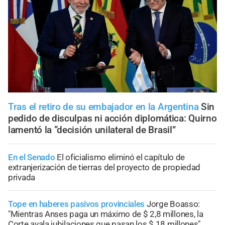
Tras el retiro de su embajador en la Argentina
Sin
pedido de disculpas ni acción diplomática: Quirno
lamentó la “decisión unilateral de Brasil”
En el Senado
El oficialismo eliminó el capítulo de
extranjerización de tierras del proyecto de propiedad
privada
Tope en haberes pasivos provinciales
Jorge Boasso:
"Mientras Anses paga un máximo de $ 2,8 millones, la
Corte avala jubilaciones que pasan los $ 18 millones"