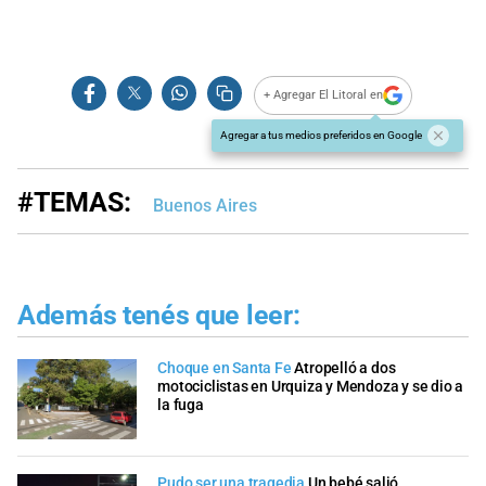
+ Agregar El Litoral en
Agregar a tus medios preferidos en Google
#TEMAS:
Buenos Aires
Además tenés que leer:
Choque en Santa Fe
Atropelló a dos
motociclistas en Urquiza y Mendoza y se dio a
la fuga
Pudo ser una tragedia
Un bebé salió