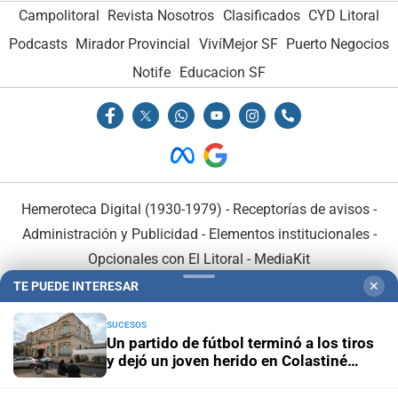
Campolitoral
Revista Nosotros
Clasificados
CYD Litoral
Podcasts
Mirador Provincial
VivíMejor SF
Puerto Negocios
Notife
Educacion SF
Hemeroteca Digital (1930-1979)
-
Receptorías de avisos
-
Administración y Publicidad
-
Elementos institucionales
-
Opcionales con El Litoral
-
MediaKit
TE PUEDE INTERESAR
✕
El Litoral es miembro de:
SUCESOS
Un partido de fútbol terminó a los tiros
y dejó un joven herido en Colastiné
Norte