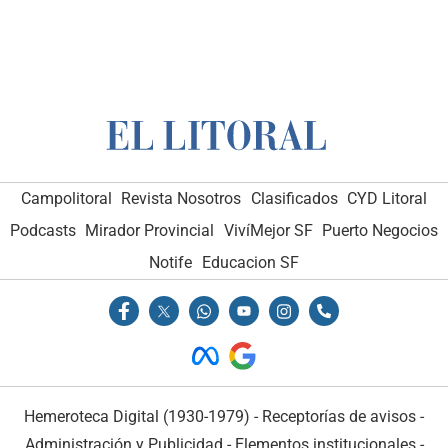
Campolitoral
Revista Nosotros
Clasificados
CYD Litoral
Podcasts
Mirador Provincial
VivíMejor SF
Puerto Negocios
Notife
Educacion SF
Hemeroteca Digital (1930-1979)
-
Receptorías de avisos
-
Administración y Publicidad
-
Elementos institucionales
-