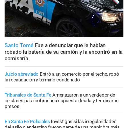
Santo Tomé
Fue a denunciar que le habían
robado la batería de su camión y la encontró en la
comisaría
Juicio abreviado
Entró a un comercio por el techo, robó
la recaudación y terminó condenado
Tribunales de Santa Fe
Amenazaron a un vendedor de
celulares para cobrar una supuesta deuda y terminaron
presos
En Santa Fe Policiales
Investigan si las irregularidades
del asilo clandestino fueron parte de una maniobra más