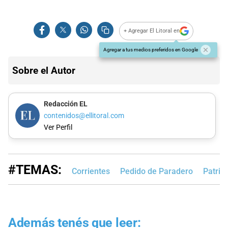
+ Agregar El Litoral en
Agregar a tus medios preferidos en Google
Sobre el Autor
Redacción EL
contenidos@ellitoral.com
Ver Perfil
#TEMAS:
Corrientes
Pedido de Paradero
Patrici
Además tenés que leer: