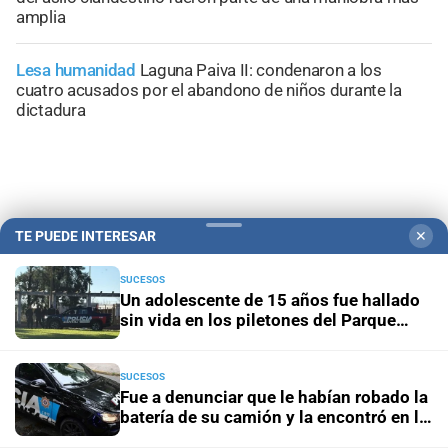
amplia
Lesa humanidad
Laguna Paiva II: condenaron a los
cuatro acusados por el abandono de niños durante la
dictadura
+
Información General
TE PUEDE INTERESAR
✕
SUCESOS
Un adolescente de 15 años fue hallado
sin vida en los piletones del Parque
Garay
SUCESOS
Fue a denunciar que le habían robado la
batería de su camión y la encontró en la
comisaría