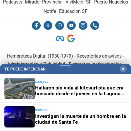
Podcasts
Mirador Provincial
VivíMejor SF
Puerto Negocios
Notife
Educacion SF
Hemeroteca Digital (1930-1979)
-
Receptorías de avisos
-
Administración y Publicidad
-
Elementos institucionales
-
TE PUEDE INTERESAR
✕
Opcionales con El Litoral
-
MediaKit
SUCESOS
Hallaron sin vida al kitesurfista que era
El Litoral es miembro de:
buscado desde el jueves en la Laguna
Setúbal
SUCESOS
Investigan la muerte de un hombre en la
ciudad de Santa Fe
En Asociación con: