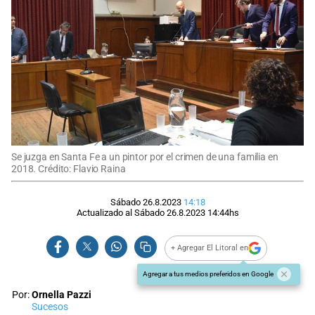
Se juzga en Santa Fe a un pintor por el crimen de una familia en
2018. Crédito: Flavio Raina
Sábado 26.8.2023
14:18
Actualizado al
Sábado 26.8.2023
14:44
hs
+ Agregar El Litoral en
Agregar a tus medios preferidos en Google
Por:
Ornella Pazzi
Sucesos