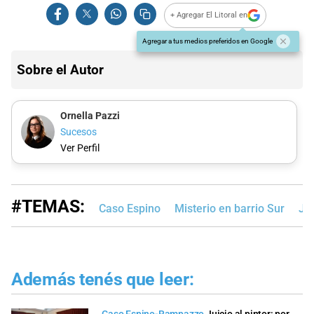
+ Agregar El Litoral en
Agregar a tus medios preferidos en Google
Sobre el Autor
Ornella Pazzi
Sucesos
Ver Perfil
#TEMAS:
Caso Espino
Misterio en barrio Sur
Jud
Además tenés que leer: