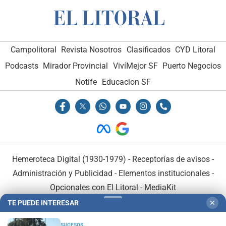
Campolitoral
Revista Nosotros
Clasificados
CYD Litoral
Podcasts
Mirador Provincial
VivíMejor SF
Puerto Negocios
Notife
Educacion SF
Hemeroteca Digital (1930-1979)
-
Receptorías de avisos
-
Administración y Publicidad
-
Elementos institucionales
-
Opcionales con El Litoral
-
MediaKit
TE PUEDE INTERESAR
✕
El Litoral es miembro de:
SUCESOS