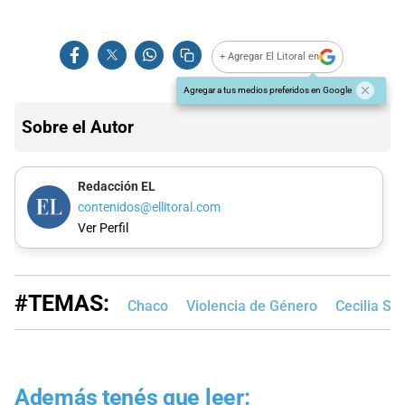
+ Agregar El Litoral en
Agregar a tus medios preferidos en Google
Sobre el Autor
Redacción EL
contenidos@ellitoral.com
Ver Perfil
#TEMAS:
Chaco
Violencia de Género
Cecilia St
Además tenés que leer: