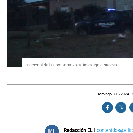
Personal de la Comisaría 28va. investiga el suceso.
Domingo 30.6.2024
1
Redacción EL
|
contenidos@ellit