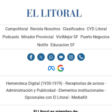
Campolitoral
Revista Nosotros
Clasificados
CYD Litoral
Podcasts
Mirador Provincial
VivíMejor SF
Puerto Negocios
Notife
Educacion SF
Hemeroteca Digital (1930-1979)
-
Receptorías de avisos
-
Administración y Publicidad
-
Elementos institucionales
-
Opcionales con El Litoral
-
MediaKit
El Litoral es miembro de: