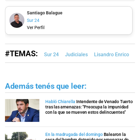
Santiago Balague
Sur 24
Ver Perfil
#TEMAS:
Sur 24
Judiciales
Lisandro Enrico
V
Además tenés que leer:
Habló Chiarella
Intendente de Venado Tuerto
tras las amenazas: "Preocupa la impunidad
con la que se mueven estos delincuentes"
En la madrugada del domingo
Balearon la
casa del hombre detenido por amenazar de