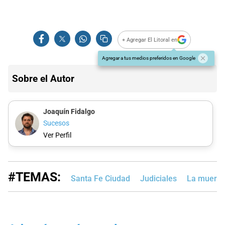
+ Agregar El Litoral en
Agregar a tus medios preferidos en Google
Sobre el Autor
Joaquín Fidalgo
Sucesos
Ver Perfil
#TEMAS:
Santa Fe Ciudad
Judiciales
La muerte