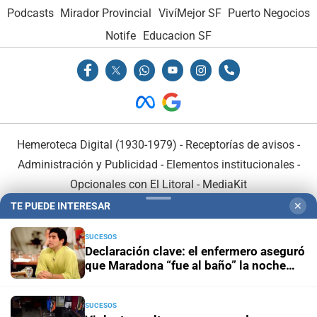
Podcasts
Mirador Provincial
VivíMejor SF
Puerto Negocios
Notife
Educacion SF
Hemeroteca Digital (1930-1979)
-
Receptorías de avisos
-
Administración y Publicidad
-
Elementos institucionales
-
Opcionales con El Litoral
-
MediaKit
TE PUEDE INTERESAR
✕
El Litoral es miembro de:
SUCESOS
Declaración clave: el enfermero aseguró
que Maradona “fue al baño” la noche
anterior a su muerte
SUCESOS
En Asociación con: