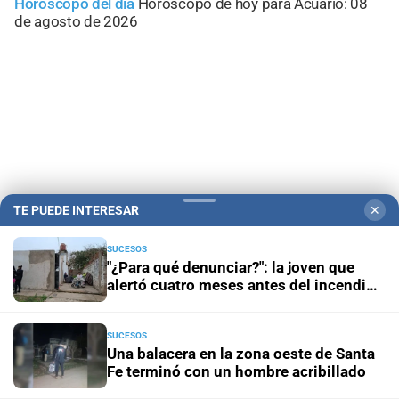
Horóscopo del día
Horóscopo de hoy para Acuario: 08
de agosto de 2026
TE PUEDE INTERESAR
✕
SUCESOS
"¿Para qué denunciar?": la joven que
Campolitoral
Revista Nosotros
Clasificados
CYD Litoral
alertó cuatro meses antes del incendio
reclama ser escuchada
Podcasts
Mirador Provincial
VivíMejor SF
Puerto Negocios
Notife
Educacion SF
SUCESOS
Una balacera en la zona oeste de Santa
Fe terminó con un hombre acribillado