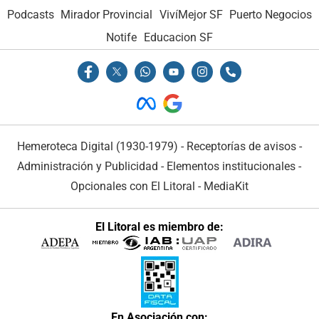
Podcasts
Mirador Provincial
VivíMejor SF
Puerto Negocios
Notife
Educacion SF
Hemeroteca Digital (1930-1979)
-
Receptorías de avisos
-
Administración y Publicidad
-
Elementos institucionales
-
Opcionales con El Litoral
-
MediaKit
El Litoral es miembro de:
En Asociación con: