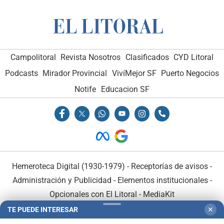
Campolitoral
Revista Nosotros
Clasificados
CYD Litoral
Podcasts
Mirador Provincial
VivíMejor SF
Puerto Negocios
Notife
Educacion SF
Hemeroteca Digital (1930-1979)
-
Receptorías de avisos
-
Administración y Publicidad
-
Elementos institucionales
-
Opcionales con El Litoral
-
MediaKit
TE PUEDE INTERESAR
✕
El Litoral es miembro de: