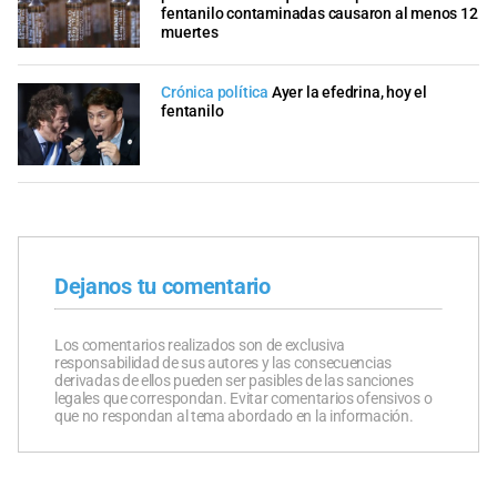
fentanilo contaminadas causaron al menos 12
muertes
Crónica política
Ayer la efedrina, hoy el
fentanilo
Dejanos tu comentario
Los comentarios realizados son de exclusiva
responsabilidad de sus autores y las consecuencias
derivadas de ellos pueden ser pasibles de las sanciones
legales que correspondan. Evitar comentarios ofensivos o
que no respondan al tema abordado en la información.