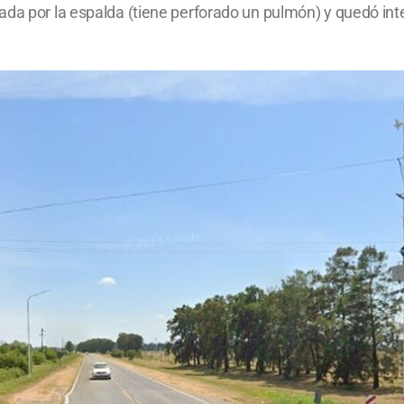
ada por la espalda (tiene perforado un pulmón) y quedó int