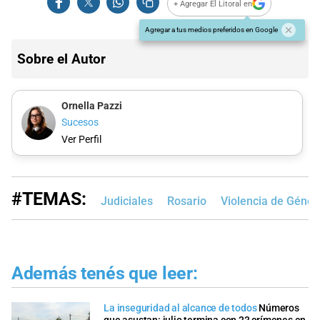
+ Agregar El Litoral en
Agregar a tus medios preferidos en Google
Sobre el Autor
Ornella Pazzi
Sucesos
Ver Perfil
#TEMAS:
Judiciales
Rosario
Violencia de Géner
Además tenés que leer:
La inseguridad al alcance de todos
Números