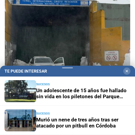
TE PUEDE INTERESAR
✕
SUCESOS
Condiciones meteorológicas
El Paso Cristo
Un adolescente de 15 años fue hallado
Redentor permanece cerrado por la nieve y crece
sin vida en los piletones del Parque
la preocupación de los camioneros por las
Garay
pérdidas
SUCESOS
Murió un nene de tres años tras ser
Panorama astrológico
Horóscopo de hoy 10 de agosto
atacado por un pitbull en Córdoba
de 2026