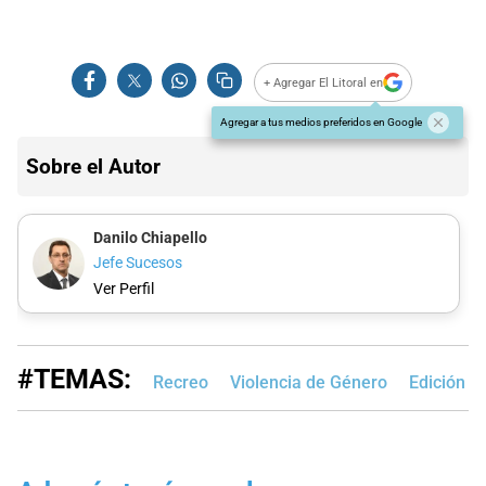
+ Agregar El Litoral en
Agregar a tus medios preferidos en Google
Sobre el Autor
Danilo Chiapello
Jefe Sucesos
Ver Perfil
#TEMAS:
Recreo
Violencia de Género
Edición I