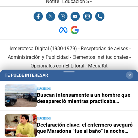
Notife
Educacion SF
Hemeroteca Digital (1930-1979)
-
Receptorías de avisos
-
Administración y Publicidad
-
Elementos institucionales
-
Opcionales con El Litoral
-
MediaKit
TE PUEDE INTERESAR
✕
El Litoral es miembro de:
SUCESOS
Buscan intensamente a un hombre que
desapareció mientras practicaba
kitesurf en Paraje El Chaquito
SUCESOS
En Asociación con:
Declaración clave: el enfermero aseguró
que Maradona “fue al baño” la noche
anterior a su muerte