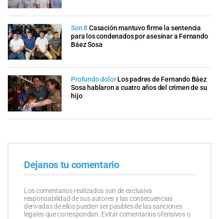
Son 8
Casación mantuvo firme la sentencia
para los condenados por asesinar a Fernando
Báez Sosa
Profundo dolor
Los padres de Fernando Báez
Sosa hablaron a cuatro años del crimen de su
hijo
Dejanos tu comentario
Los comentarios realizados son de exclusiva
responsabilidad de sus autores y las consecuencias
derivadas de ellos pueden ser pasibles de las sanciones
legales que correspondan. Evitar comentarios ofensivos o