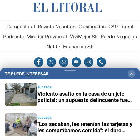
Campolitoral
Revista Nosotros
Clasificados
CYD Litoral
Podcasts
Mirador Provincial
VivíMejor SF
Puerto Negocios
Notife
Educacion SF
TE PUEDE INTERESAR
✕
SUCESOS
Violento asalto en la casa de un jefe
Hemeroteca Digital (1930-1979)
-
Receptorías de avisos
-
policial: un supuesto delincuente fue
Administración y Publicidad
-
Elementos institucionales
-
herido de bala
Opcionales con El Litoral
-
MediaKit
SUCESOS
"Los sedaban, les retenían las tarjetas y
El Litoral es miembro de:
les comprábamos comida": el duro
testimonio de un extrabajador del