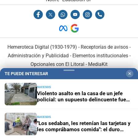
Hemeroteca Digital (1930-1979)
-
Receptorías de avisos
-
Administración y Publicidad
-
Elementos institucionales
-
Opcionales con El Litoral
-
MediaKit
TE PUEDE INTERESAR
✕
El Litoral es miembro de:
SUCESOS
Violento asalto en la casa de un jefe
policial: un supuesto delincuente fue
herido de bala
SUCESOS
En Asociación con:
"Los sedaban, les retenían las tarjetas y
les comprábamos comida": el duro
testimonio de un extrabajador del