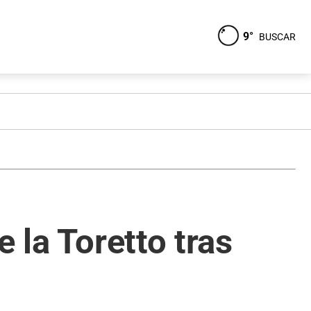
9°
BUSCAR
 la Toretto tras