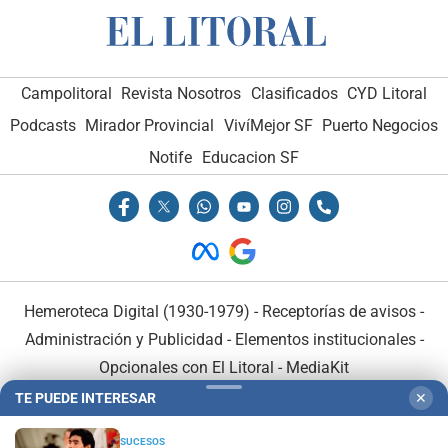
Campolitoral
Revista Nosotros
Clasificados
CYD Litoral
Podcasts
Mirador Provincial
VivíMejor SF
Puerto Negocios
Notife
Educacion SF
Hemeroteca Digital (1930-1979)
-
Receptorías de avisos
-
Administración y Publicidad
-
Elementos institucionales
-
Opcionales con El Litoral
-
MediaKit
TE PUEDE INTERESAR
✕
El Litoral es miembro de:
SUCESOS