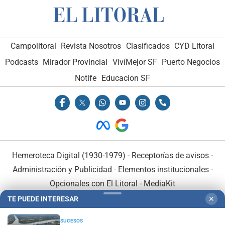
Campolitoral
Revista Nosotros
Clasificados
CYD Litoral
Podcasts
Mirador Provincial
VivíMejor SF
Puerto Negocios
Notife
Educacion SF
Hemeroteca Digital (1930-1979)
-
Receptorías de avisos
-
Administración y Publicidad
-
Elementos institucionales
-
Opcionales con El Litoral
-
MediaKit
TE PUEDE INTERESAR
✕
El Litoral es miembro de:
SUCESOS