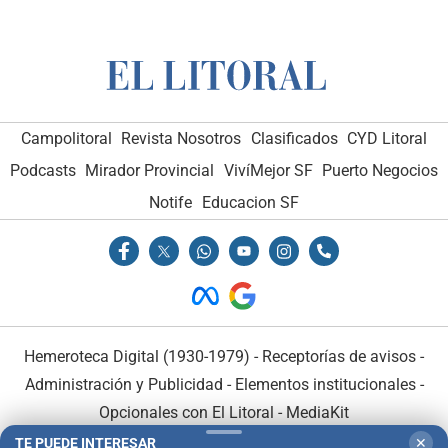
Campolitoral
Revista Nosotros
Clasificados
CYD Litoral
Podcasts
Mirador Provincial
VivíMejor SF
Puerto Negocios
Notife
Educacion SF
Hemeroteca Digital (1930-1979)
-
Receptorías de avisos
-
Administración y Publicidad
-
Elementos institucionales
-
Opcionales con El Litoral
-
MediaKit
TE PUEDE INTERESAR
✕