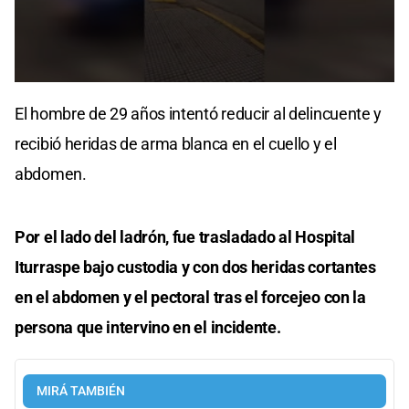
0
seconds
El hombre de 29 años intentó reducir al delincuente y
of
2
recibió heridas de arma blanca en el cuello y el
minutes,
1
abdomen.
second
Por el lado del ladrón, fue trasladado al Hospital
Iturraspe bajo custodia y con dos heridas cortantes
en el abdomen y el pectoral tras el forcejeo con la
persona que intervino en el incidente.
MIRÁ TAMBIÉN