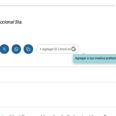
ccional 5ta.
+ Agregar El Litoral en
Agregar a tus medios preferi