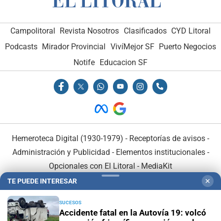
Campolitoral
Revista Nosotros
Clasificados
CYD Litoral
Podcasts
Mirador Provincial
VivíMejor SF
Puerto Negocios
Notife
Educacion SF
Hemeroteca Digital (1930-1979)
-
Receptorías de avisos
-
Administración y Publicidad
-
Elementos institucionales
-
Opcionales con El Litoral
-
MediaKit
TE PUEDE INTERESAR
✕
El Litoral es miembro de:
SUCESOS
Accidente fatal en la Autovía 19: volcó