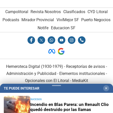
Campolitoral
Revista Nosotros
Clasificados
CYD Litoral
Podcasts
Mirador Provincial
VivíMejor SF
Puerto Negocios
Notife
Educacion SF
Hemeroteca Digital (1930-1979)
-
Receptorías de avisos
-
Administración y Publicidad
-
Elementos institucionales
-
Opcionales con El Litoral
-
MediaKit
TE PUEDE INTERESAR
✕
El Litoral es miembro de:
SUCESOS
Incendio en Blas Parera: un Renault Clio
quedó destruido por las llamas