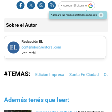
+ Agregar El Litoral en
Agregar a tus medios preferidos en Google
Sobre el Autor
Redacción EL
contenidos@ellitoral.com
Ver Perfil
#TEMAS:
Edición Impresa
Santa Fe Ciudad
Que
Además tenés que leer: