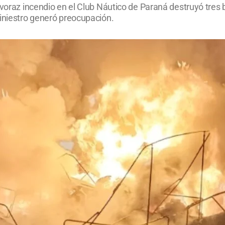
 voraz incendio en el Club Náutico de Paraná destruyó tres 
siniestro generó preocupación.