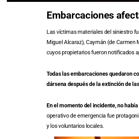
0
seconds
Embarcaciones afec
of
0
seconds
Volume
0%
Las víctimas materiales del siniestro 
Miguel Alcaraz), Caymán (de Carmen Ma
cuyos propietarios fueron notificados 
Todas las embarcaciones quedaron con 
dársena después de la extinción de la
En el momento del incidente, no había 
operativo de emergencia fue protagoni
y los voluntarios locales.