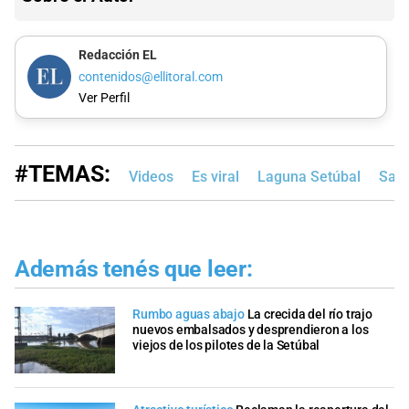
Redacción EL
contenidos@ellitoral.com
Ver Perfil
#TEMAS:
Videos
Es viral
Laguna Setúbal
Sant
Además tenés que leer:
Rumbo aguas abajo
La crecida del río trajo
nuevos embalsados y desprendieron a los
viejos de los pilotes de la Setúbal