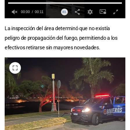
00:00
00:11
0
seconds
La inspección del área determinó que no existía
of
0
peligro de propagación del fuego, permitiendo a los
seconds
efectivos retirarse sin mayores novedades.