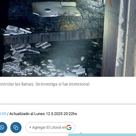
trolar las llamas. Se investiga si fue intencional.
3:05
/
Actualizado al
Lunes 12.5.2025
23:22
hs
+ Agregar El Litoral en