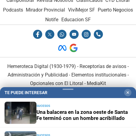
Campolitoral
Revista Nosotros
Clasificados
CYD Litoral
Podcasts
Mirador Provincial
VivíMejor SF
Puerto Negocios
Notife
Educacion SF
Hemeroteca Digital (1930-1979)
-
Receptorías de avisos
-
Administración y Publicidad
-
Elementos institucionales
-
Opcionales con El Litoral
-
MediaKit
TE PUEDE INTERESAR
✕
El Litoral es miembro de:
SUCESOS
Una balacera en la zona oeste de Santa
Fe terminó con un hombre acribillado
SUCESOS